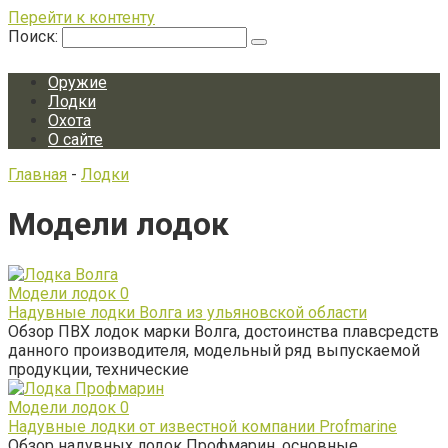
Перейти к контенту
Поиск:
Оружие
Лодки
Охота
О сайте
Главная
-
Лодки
Модели лодок
Модели лодок
0
Надувные лодки Волга из ульяновской области
Обзор ПВХ лодок марки Волга, достоинства плавсредств
данного производителя, модельный ряд выпускаемой
продукции, технические
Модели лодок
0
Надувные лодки от известной компании Profmarine
Обзор надувных лодок Профмарин, основные