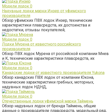
Модели лодок
0
Надувные лодки марки Инзер от уфимского
производителя
Обзор уфимских ПВХ лодок Инзер, технические
характеристики плавсредств, их достоинства и
недостатки, отзывы покупателей,
Модели лодок
0
Лодки Мурена от известного российского
производителя
Обзор ПВХ лодок Мурена от российской компании Мнев
и К, технические характеристики плавсредств, их
Модели лодок
0
Канадские лодки от известного производителя Yukona
Обзор канадских ПВХ лодок от компании Юкона,
технические характеристики гребных, моторных,
надувных лодок НДНД,
Модели лодок
0
Отечественные лодки уфимской марки Таймень
Обзор надувных лодок от бренда Таймень, общие
данные о производителе плавсредств, модельный ряд,