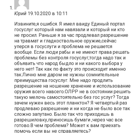
Юрий
19.10.2020 в 10:11
Извините,я ошибся. Я имел ввиду Единый портал
госуслуг который нам навязали и который ни кто
не просил. Раньше я за час продлевал разрешение
на травмат и гладкоствольное оружие,сейчас
уперся в госуслуги и проблема не решается
вообще. Если люди рабы и не имеют права решать
проблемы без контроля госуслуг,тогда надо так и
объявить что народ быдло и ни какого выбора у
него нет! Так как по факту это происходит именно
так.Лично мне даром не нужны сомнительные
преимущества госуслуг. Мне надо продлить
разрешение на ношение хранение и использование
оружия всего навсего.ОЛРР не в состоянии решить
такую мелочь самостоятельно без гос услуг? Тогда
зачем нужен весь этот планктон? Я четвертый раз
продлеваю разрешение и ни когда не было все так
сложно запутано. Было так что приходишь в
разрешиловку,приносишь бумаги ,через час все
готово.В чем проблема? Может к вам приехать
помочь если вы не справляетесь?