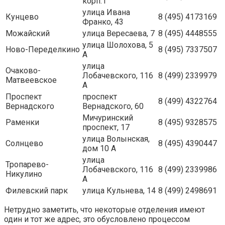
корп.1
улица Ивана
Кунцево
8 (495) 4173169
Франко, 43
Можайский
улица Вересаева, 7
8 (495) 4448555
улица Шолохова, 5
Ново-Переделкино
8 (495) 7337507
А
улица
Очаково-
Лобачевского, 116
8 (499) 2339979
Матвеевское
А
Проспект
проспект
8 (499) 4322764
Вернадского
Вернадского, 60
Мичуринский
Раменки
8 (495) 9328575
проспект, 17
улица Волынская,
Солнцево
8 (495) 4390447
дом 10 А
улица
Тропарево-
Лобачевского, 116
8 (499) 2339986
Никулино
А
Филевский парк
улица Кульнева, 14
8 (499) 2498691
Нетрудно заметить, что некоторые отделения имеют
один и тот же адрес, это обусловлено процессом