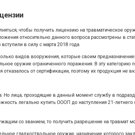
ицензии
няться, чтобы получить лицензию на травматическое оруж
ожения относительно данного вопроса рассмотрены в стать
вступили в силу с марта 2018 года.
сколько видов вооружения, которые своим предназначение
ельное оружие ограниченного поражения. В эту категорию 
 отказалось от сертификации, поэтому их продукция не в
а. Но лица, проходящие в данный момент службу в подра
ожность легально купить ОООП до наступления 21-летнего
жащим со званием, то получить разрешение на травмат мож
трельное гладкоствольное оружие, назначение которого за