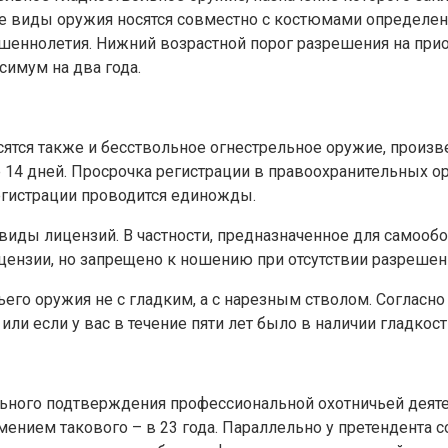
рые виды оружия носятся совместно с костюмами определен
шеннолетия. Нижний возрастной порог разрешения на пр
имум на два года.
сятся также и бесствольное огнестрельное оружие, произв
 14 дней. Просрочка регистрации в правоохранительных о
регистрации проводится единожды.
виды лицензий. В частности, предназначенное для самооб
ензии, но запрещено к ношению при отсутствии разрешен
ьего оружия не с гладким, а с нарезным стволом. Соглас
ли если у вас в течение пяти лет было в наличии гладкос
ального подтверждения профессиональной охотничьей деяте
неимением такового – в 23 года. Параллельно у претендент