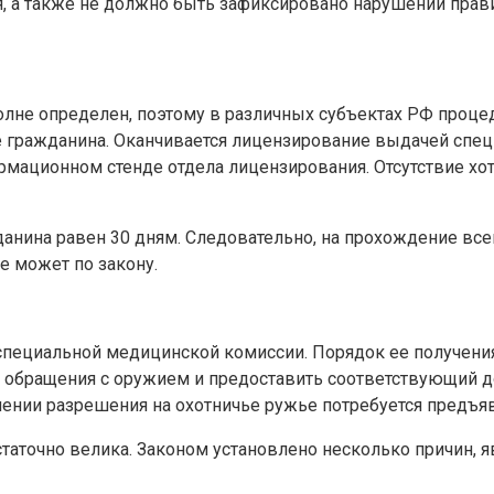
я, а также не должно быть зафиксировано нарушений прав
олне определен, поэтому в различных субъектах РФ проц
ие гражданина. Оканчивается лицензирование выдачей спе
мационном стенде отдела лицензирования. Отсутствие хот
данина равен 30 дням. Следовательно, на прохождение в
е может по закону.
специальной медицинской комиссии. Порядок ее получения
 обращения с оружием и предоставить соответствующий до
лении разрешения на охотничье ружье потребуется предъя
таточно велика. Законом установлено несколько причин, 