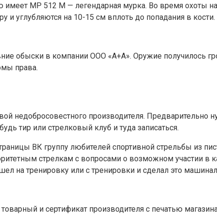
имеет МР 512 М — легендарная мурка. Во время охоты на 
у и углубляются на 10-15 см вплоть до попадания в кости.
ние обыски в компании ООО «А+А». Оружие получилось гро
рмы права.
ртвой недобросовестного производителя. Предварительно 
будь тир или стрелковый клуб и туда записаться.
 страницы ВК группу любителей спортивной стрельбы из пис
оритетным стрелкам с вопросами о возможном участии в к
шел на тренировку или с тренировки и сделал это машинал
оварный и сертификат производителя с печатью магазина. Н