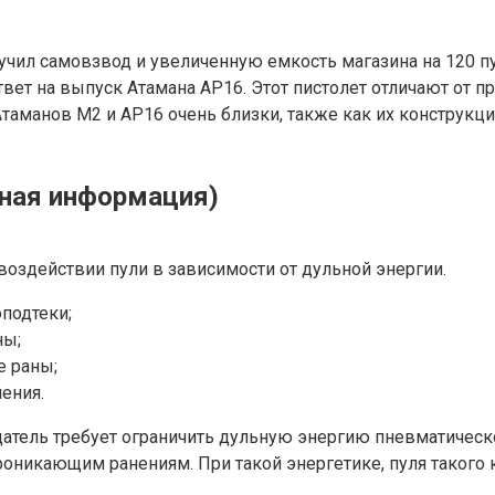
олучил самовзвод и увеличенную емкость магазина на 120 
ответ на выпуск Атамана АР16. Этот пистолет отличают от
таманов М2 и АР16 очень близки, также как их конструкц
ная информация)
здействии пули в зависимости от дульной энергии.
оподтеки;
ны;
е раны;
ения.
датель требует ограничить дульную энергию пневматическ
проникающим ранениям. При такой энергетике, пуля такого