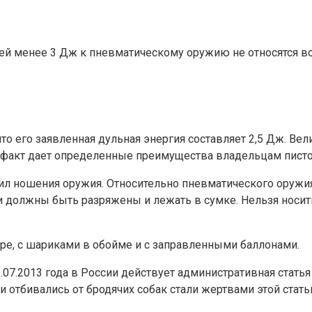
ей менее 3 Дж к пневматическому оружию не относятся воо
 что его заявленная дульная энергия составляет 2,5 Дж. В
от факт дает определенные преимущества владельцам писто
ил ношения оружия. Относительно пневматического оружия
ни должны быть разряжены и лежать в сумке. Нельзя носит
буре, с шариками в обойме и с заправленными баллонами.
.07.2013 года в России действует административная статья
 отбивались от бродячих собак стали жертвами этой статьи.