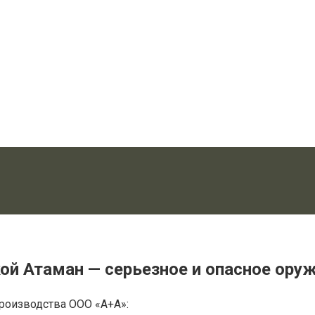
й Атаман — серьезное и опасное ору
производства ООО «А+А»: