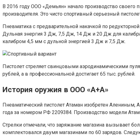
В 2016 году ООО «Демьян» начало производство своего п
производителя. Это чисто спортивный серьезный пистол
Пневматика с предварительной накачкой по редукторной с
Дульная энергия 3 Дж, 7,5 Дж, 14 Дж и 20 Дж для калиб
калибром 4,5 мм с дульной энергией 3 Дж и 7,5 Дж.
Пистолет стреляет свинцовыми аэродинамическими пулям
рублей, а в профессиональной достигает 65 тыс. рублей.
История оружия в ООО «А+А»
Пневматический пистолет Атаман изобретен Алениным, Ак
года за номером РФ 2209384. Производство модели Атама
Стрелки отмечали, что заряжание магазина вызывает бол
комплектовался двумя магазинами по 60 зарядов. Следую