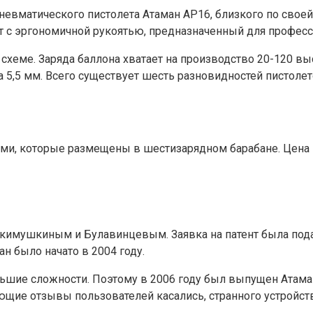
невматического пистолета Атаман АР16, близкого по свое
ет с эргономичной рукоятью, предназначенный для профес
хеме. Заряда баллона хватает на производство 20-120 выс
ра 5,5 мм. Всего существует шесть разновидностей пистол
и, которые размещены в шестизарядном барабане. Цена п
имушкиным и Булавинцевым. Заявка на патент была подана
н было начато в 2004 году.
ьшие сложности. Поэтому в 2006 году был выпущен Атаман
щие отзывы пользователей касались, странного устройств