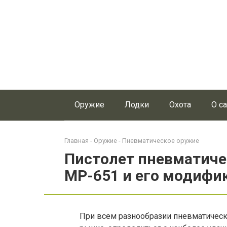
Перейти
к
контенту
Оружие
Лодки
Охота
О с
Главная
-
Оружие
-
Пневматическое оружие
Пистолет пневматиче
МР-651 и его модифи
При всем разнообразии пневматическ