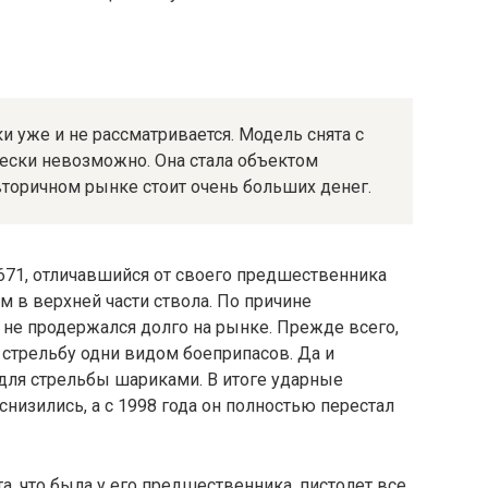
и уже и не рассматривается. Модель снята с
чески невозможно. Она стала объектом
вторичном рынке стоит очень больших денег.
671, отличавшийся от своего предшественника
 в верхней части ствола. По причине
 не продержался долго на рынке. Прежде всего,
 стрельбу одни видом боеприпасов. Да и
 для стрельбы шариками. В итоге ударные
низились, а с 1998 года он полностью перестал
а, что была у его предшественника, пистолет все