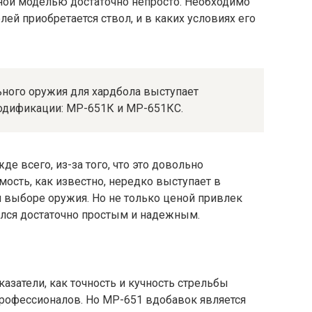
чной моделью достаточно непросто. Необходимо
лей приобретается ствол, и в каких условиях его
ьного оружия для хардбола выступает
модификации: МР-651К и МР-651КС.
е всего, из-за того, что это довольно
мость, как известно, нередко выступает в
 выборе оружия. Но не только ценой привлек
зался достаточно простым и надежным.
казатели, как точность и кучность стрельбы
профессионалов. Но МР-651 вдобавок является