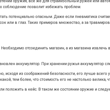
ретении оружия, все же для страйкбольный ружей или авт
 их соблюдение позволит избежать проблем.
тать потенциально опасным. Даже если пневматика считае
исок или в глаз. Таких примеров множество, а за травмир
 Необходимо отсоединить магазин, а из магазина извлечь 
тановлен аккумулятор. При хранении ружья аккумулятор сл
о, исходя из соображений безопасности, его лучше всего у
кой, тем более, что стоимость его не настолько велика, 
и положить в кейс. В таком же состоянии оружие и следуе