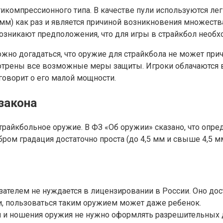
тикомпрессионного типа. В качестве пули используются ле
мм) как раз и является причиной возникновения множества
 возникают предположения, что для игры в страйкбол нео
ожно догадаться, что оружие для страйкбола не может при
смотрены все возможные меры защиты. Игроки облачаются 
говорит о его малой мощности.
закона
трайкбольное оружие. В ФЗ «Об оружии» сказано, что оп
ибром градация достаточно проста (до 4,5 мм и свыше 4,5 
зателем не нуждается в лицензировании в России. Оно дос
, пользоваться таким оружием может даже ребенок.
ия и ношения оружия не нужно оформлять разрешительных 