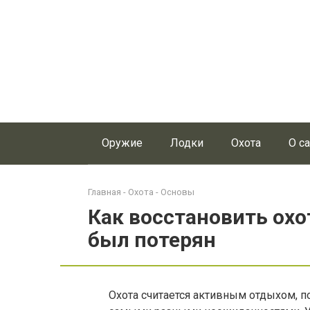
Перейти
к
контенту
Оружие
Лодки
Охота
О с
Главная
-
Охота
-
Основы
Как восстановить охо
был потерян
Охота считается активным отдыхом, 