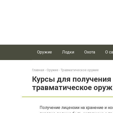
Перейти
к
контенту
Оружие
Лодки
Охота
О с
Главная
-
Оружие
-
Травматическое оружие
Курсы для получения
травматическое оруж
Получение лицензии на хранение и н