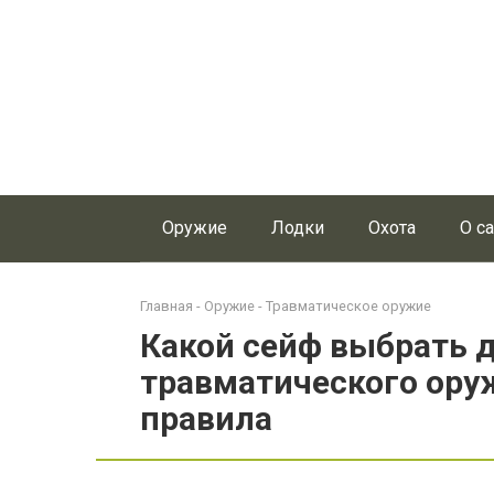
Перейти
к
контенту
Оружие
Лодки
Охота
О с
Главная
-
Оружие
-
Травматическое оружие
Какой сейф выбрать 
травматического ору
правила