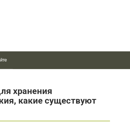
айте
для хранения
жия, какие существуют