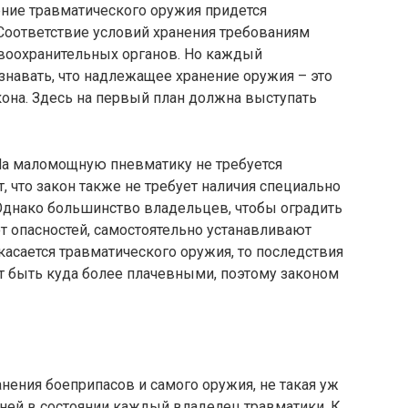
ние травматического оружия придется
 Соответствие условий хранения требованиям
воохранительных органов. Но каждый
навать, что надлежащее хранение оружия – это
она. Здесь на первый план должна выступать
На маломощную пневматику не требуется
, что закон также не требует наличия специально
 Однако большинство владельцев, чтобы оградить
от опасностей, самостоятельно устанавливают
асается травматического оружия, то последствия
т быть куда более плачевными, поэтому законом
анения боеприпасов и самого оружия, не такая уж
 ней в состоянии каждый владелец травматики. К