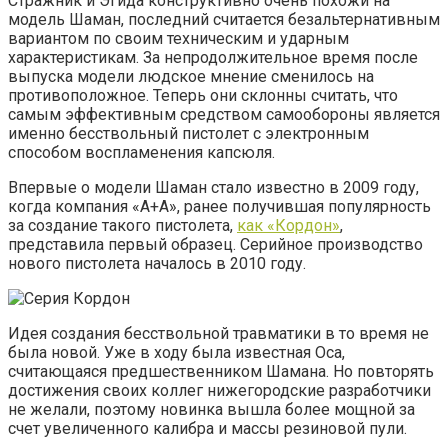
Стражник и Эгида конструктивно очень похожи на
модель Шаман, последний считается безальтернативным
вариантом по своим техническим и ударным
характеристикам. За непродолжительное время после
выпуска модели людское мнение сменилось на
противоположное. Теперь они склонны считать, что
самым эффективным средством самообороны является
именно бесствольный пистолет с электронным
способом воспламенения капсюля.
Впервые о модели Шаман стало известно в 2009 году,
когда компания «А+А», ранее получившая популярность
за создание такого пистолета,
как «Кордон»
,
представила первый образец. Серийное производство
нового пистолета началось в 2010 году.
Идея создания бесствольной травматики в то время не
была новой. Уже в ходу была известная Оса,
считающаяся предшественником Шамана. Но повторять
достижения своих коллег нижегородские разработчики
не желали, поэтому новинка вышла более мощной за
счет увеличенного калибра и массы резиновой пули.